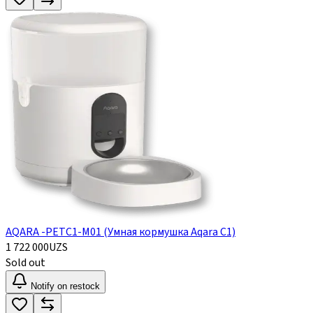
AQARA -PETC1-M01 (Умная кормушка Aqara C1)
1 722 000
UZS
Sold out
Notify on restock