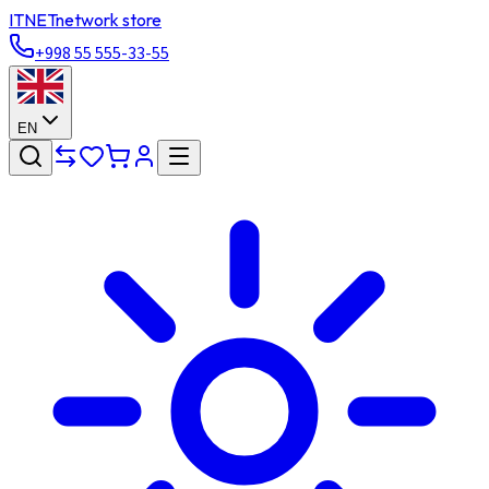
ITNET
network store
+998 55 555-33-55
EN