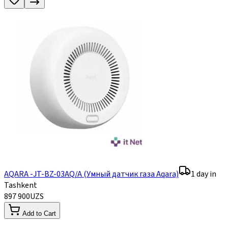
AQARA -JT-BZ-03AQ/A (Умный датчик газа Aqara)
1 day in
Tashkent
897 900
UZS
Add to Cart