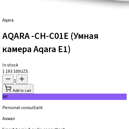
Aqara
AQARA -CH-C01E (Умная
камера Aqara E1)
In stock
1 193 100
UZS
1
Add to cart
АК
Personal consultant
Акмал