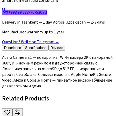
Smart home & audio consultant
+998 99 877-76-53
Call
Delivery in Tashkent — 1 day. Across Uzbekistan — 2-3 days.
Manufacturer warranty up to 1 year.
Question? Write on Telegram
→
Description
Specifications
Reviews
Aqara Camera E1 — поворотная Wi-Fi камера 2K с панорамой
360°, ИК-ночным режимом и двухсторонней связью.
Локальная запись на microSD до 512 ГБ, шифрование и
работа без облака. Совместимость с Apple HomeKit Secure
Video, Alexa и Google Home — приватное видеонаблюдение
для квартиры и дома.
Related Products