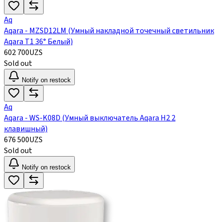
Aq
Aqara - MZSD12LM (Умный накладной точечный светильник
Aqara Т1 36° Белый)
602 700
UZS
Sold out
Notify on restock
Aq
Aqara - WS-K08D (Умный выключатель Aqara H2 2
клавишный)
676 500
UZS
Sold out
Notify on restock