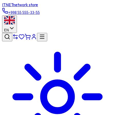
ITNET
network store
+998 55 555-33-55
EN