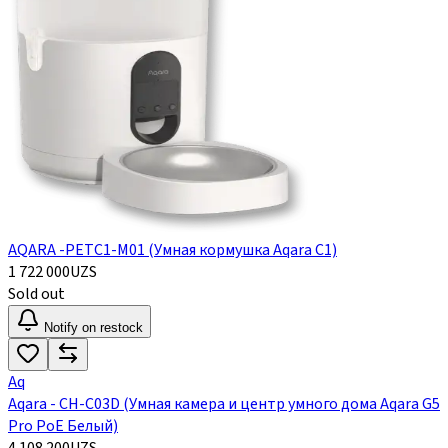
AQARA -PETC1-M01 (Умная кормушка Aqara C1)
1 722 000
UZS
Sold out
Notify on restock
Aq
Aqara - CH-C03D (Умная камера и центр умного дома Aqara G5
Pro PoE Белый)