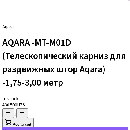
Aqara
AQARA -MT-M01D
(Телескопический карниз для
раздвижных штор Aqara)
-1,75-3,00 метр
In stock
430 500
UZS
1
Add to cart