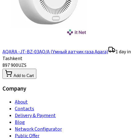
AQARA -JT-BZ-03AQ/A (Умный датчик газа Aqara)
1 day in
Tashkent
897 900
UZS
Add to Cart
Company
About
Contacts
Delivery & Payment
Blog
Network Configurator
Public Offer