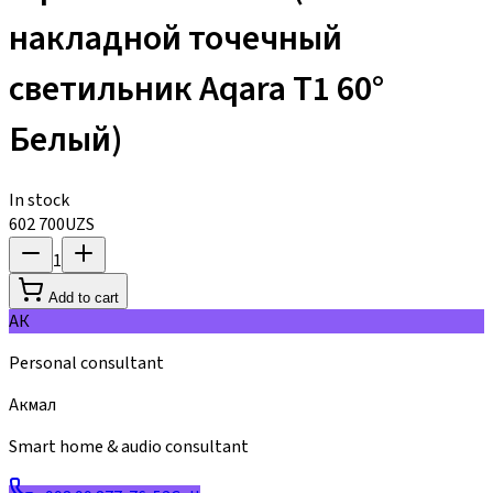
накладной точечный
светильник Aqara Т1 60°
Белый)
In stock
602 700
UZS
1
Add to cart
АК
Personal consultant
Акмал
Smart home & audio consultant