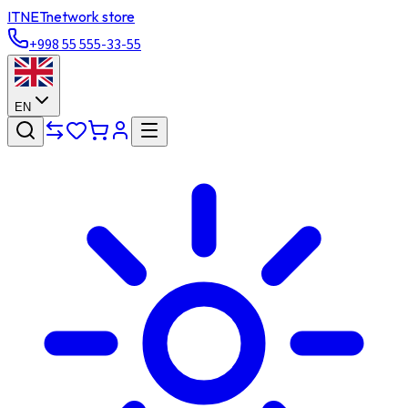
ITNET
network store
+998 55 555-33-55
EN