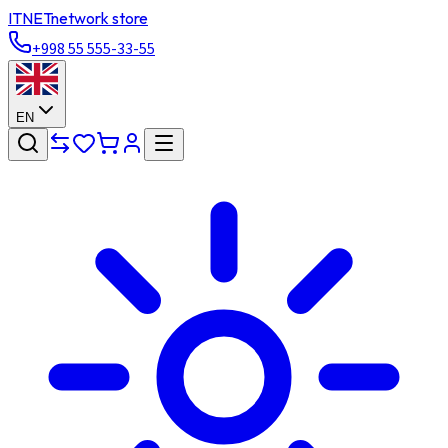
ITNET
network store
+998 55 555-33-55
EN