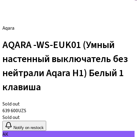
Aqara
AQARA -WS-EUK01 (Умный
настенный выключатель без
нейтрали Aqara H1) Белый 1
клавиша
Sold out
639 600
UZS
Sold out
Notify on restock
АК