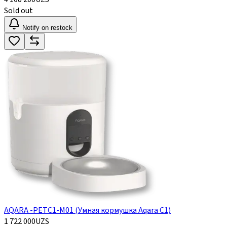
Sold out
Notify on restock
AQARA -PETC1-M01 (Умная кормушка Aqara C1)
1 722 000
UZS