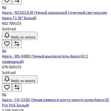
Aq
Aqara - MZSD12LM (Умный накладной точечный светильник
Aqara Т1 36° Белый)
602 700
UZS
Sold out
Notify on restock
Aq
Aqara - WS-K08D (Умный выключатель Aqara H2 2
клавишный)
676 500
UZS
Sold out
Notify on restock
Aq
Aqara - CH-C03D (Умная камера и центр умного дома Aqara G5
Pro PoE Белый)
4 108 200
UZS