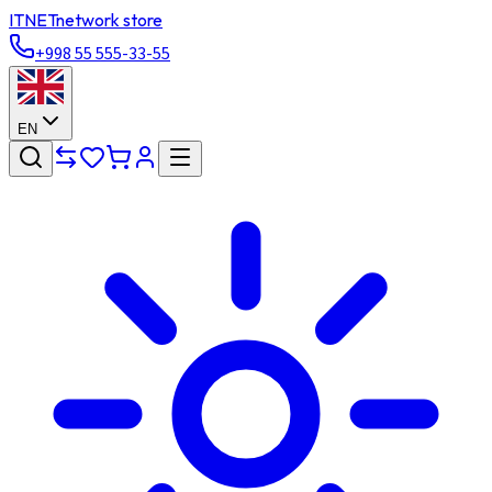
ITNET
network store
+998 55 555-33-55
EN