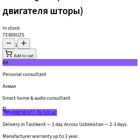
двигателя шторы)
In stock
73 800
UZS
1
Add to cart
АК
Personal consultant
Акмал
Smart home & audio consultant
+998 99 877-76-53
Call
Delivery in Tashkent — 1 day. Across Uzbekistan — 2-3 days.
Manufacturer warranty up to 1 year.