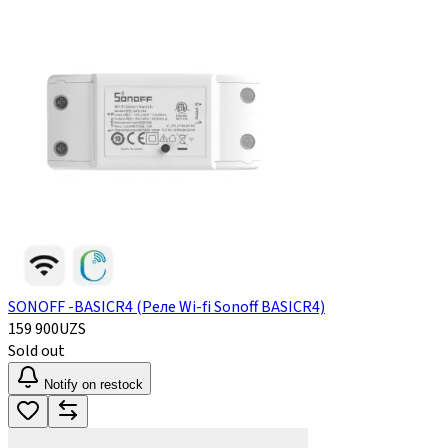
SONOFF -BASICR4 (Реле Wi-fi Sonoff BASICR4)
159 900
UZS
Sold out
Notify on restock