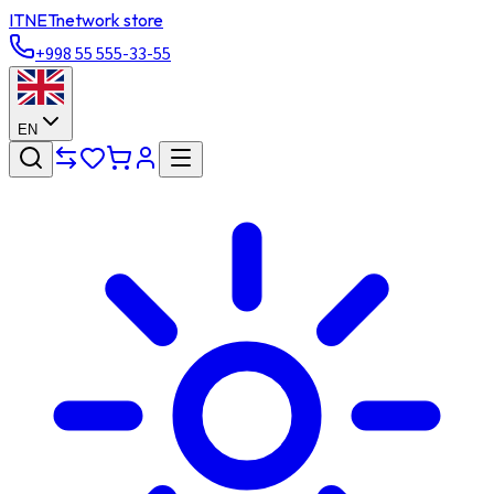
ITNET
network store
+998 55 555-33-55
EN