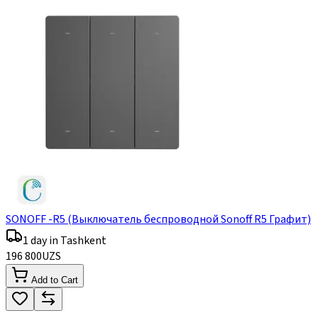
SONOFF -R5 (Выключатель беспроводной Sonoff R5 Графит)
1 day in Tashkent
196 800
UZS
Add to Cart