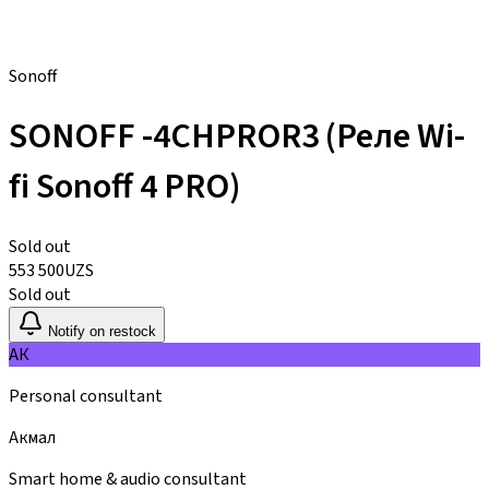
Sonoff
SONOFF -4CHPROR3 (Реле Wi-
fi Sonoff 4 PRO)
Sold out
553 500
UZS
Sold out
Notify on restock
АК
Personal consultant
Акмал
Smart home & audio consultant