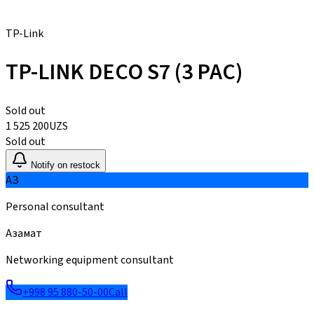
TP-Link
TP-LINK DECO S7 (3 PAC)
Sold out
1 525 200
UZS
Sold out
Notify on restock
АЗ
Personal consultant
Азамат
Networking equipment consultant
+998 95 880-50-00
Call