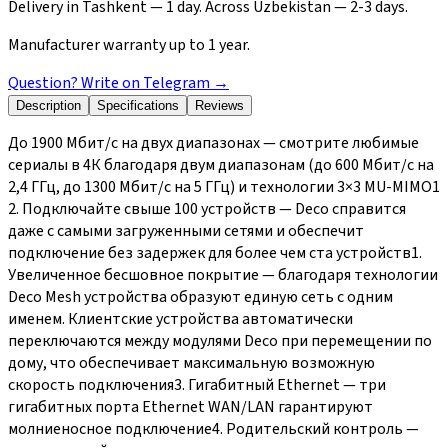
Delivery in Tashkent — 1 day. Across Uzbekistan — 2-3 days.
Manufacturer warranty up to 1 year.
Question? Write on Telegram
→
Description
Specifications
Reviews
До 1900 Мбит/с на двух диапазонах — смотрите любимые
сериалы в 4К благодаря двум диапазонам (до 600 Мбит/с на
2,4 ГГц, до 1300 Мбит/с на 5 ГГц) и технологии 3×3 MU-MIMO1
2. Подключайте свыше 100 устройств — Deco справится
даже с самыми загруженными сетями и обеспечит
подключение без задержек для более чем ста устройств1.
Увеличенное бесшовное покрытие — благодаря технологии
Deco Mesh устройства образуют единую сеть с одним
именем. Клиентские устройства автоматически
переключаются между модулями Deco при перемещении по
дому, что обеспечивает максимальную возможную
скорость подключения3. Гигабитный Ethernet — три
гигабитных порта Ethernet WAN/LAN гарантируют
молниеносное подключение4. Родительский контроль —