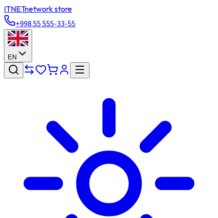
ITNET
network store
+998 55 555-33-55
EN