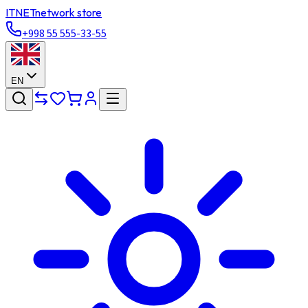
ITNET
network store
+998 55 555-33-55
EN