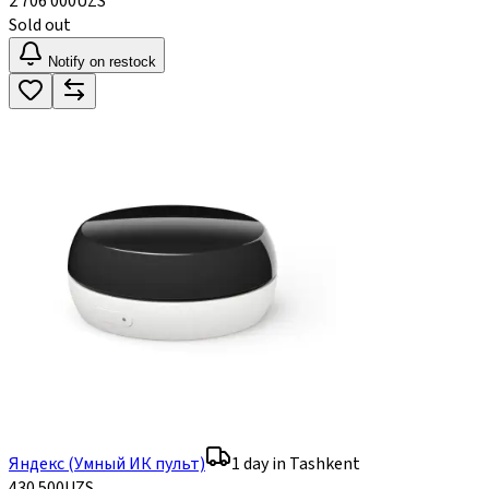
2 706 000
UZS
Sold out
Notify on restock
Яндекс (Умный ИК пульт)
1 day in Tashkent
430 500
UZS