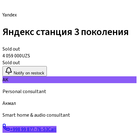
Yandex
Яндекс станция 3 поколения
Sold out
4 059 000
UZS
Sold out
Notify on restock
АК
Personal consultant
Акмал
Smart home & audio consultant
+998 99 877-76-53
Call