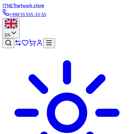
ITNET
network store
+998 55 555-33-55
EN