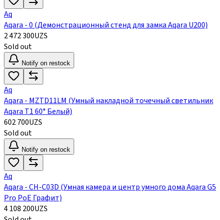
Aq
Aqara - 0 (Демонстрационный стенд для замка Aqara U200)
2 472 300
UZS
Sold out
Notify on restock
Aq
Aqara - MZTD11LM (Умный накладной точечный светильник
Aqara Т1 60° Белый)
602 700
UZS
Sold out
Notify on restock
Aq
Aqara - CH-C03D (Умная камера и центр умного дома Aqara G5
Pro PoE Графит)
4 108 200
UZS
Sold out