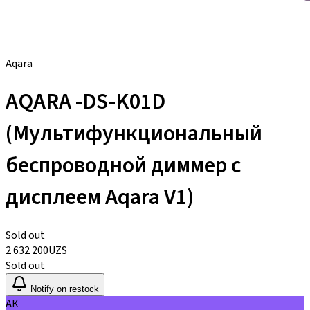
Aqara
AQARA -DS-K01D
(Мультифункциональный
беспроводной диммер с
дисплеем Aqara V1)
Sold out
2 632 200
UZS
Sold out
Notify on restock
АК