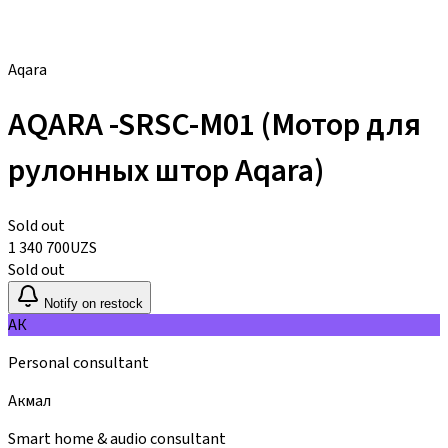
Aqara
AQARA -SRSC-M01 (Мотор для
рулонных штор Aqara)
Sold out
1 340 700
UZS
Sold out
Notify on restock
АК
Personal consultant
Акмал
Smart home & audio consultant