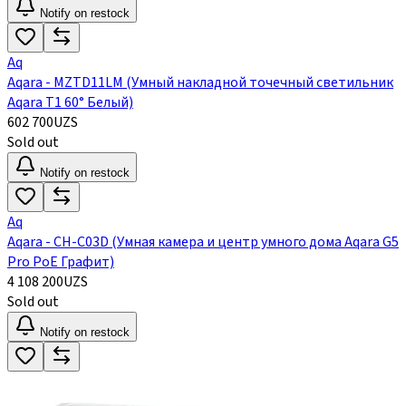
Notify on restock
Aq
Aqara - MZTD11LM (Умный накладной точечный светильник
Aqara Т1 60° Белый)
602 700
UZS
Sold out
Notify on restock
Aq
Aqara - CH-C03D (Умная камера и центр умного дома Aqara G5
Pro PoE Графит)
4 108 200
UZS
Sold out
Notify on restock