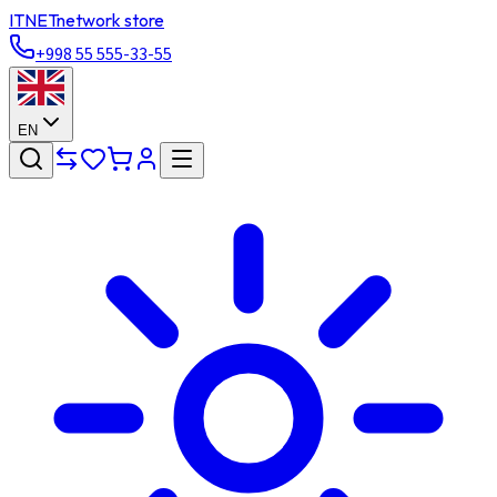
ITNET
network store
+998 55 555-33-55
EN