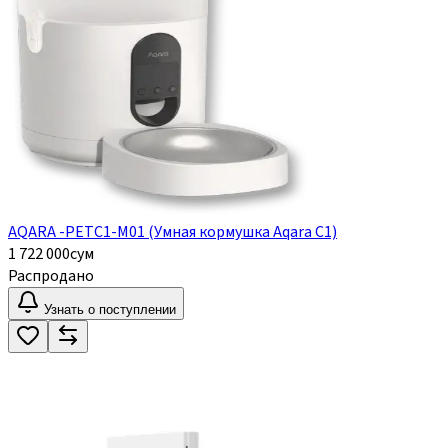
AQARA -PETC1-M01 (Умная кормушка Aqara C1)
1 722 000
сум
Распродано
Узнать о поступлении