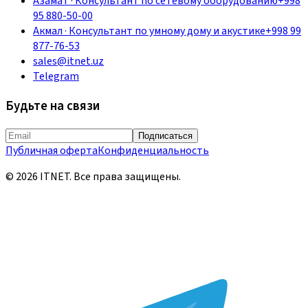
Азамат
·
Консультант по сетевому оборудованию
+998
95 880-50-00
Акмал
·
Консультант по умному дому и акустике
+998 99
877-76-53
sales@itnet.uz
Telegram
Будьте на связи
Подписаться
Публичная оферта
Конфиденциальность
©
2026
ITNET.
Все права защищены
.