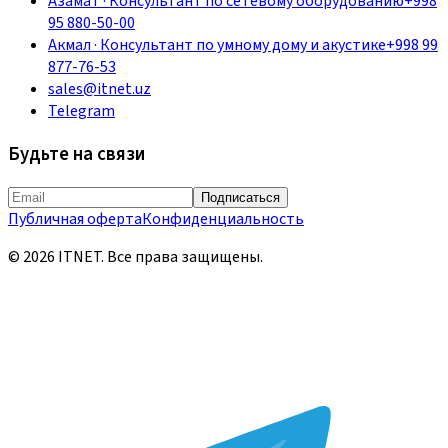
Азамат
·
Консультант по сетевому оборудованию
+998
95 880-50-00
Акмал
·
Консультант по умному дому и акустике
+998 99
877-76-53
sales@itnet.uz
Telegram
Будьте на связи
Подписаться
Публичная оферта
Конфиденциальность
©
2026
ITNET.
Все права защищены
.