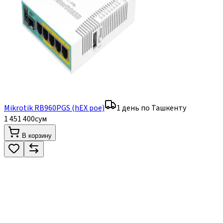
Mikrotik RB960PGS (hEX poe)
1 день по Ташкенту
1 451 400
сум
В корзину