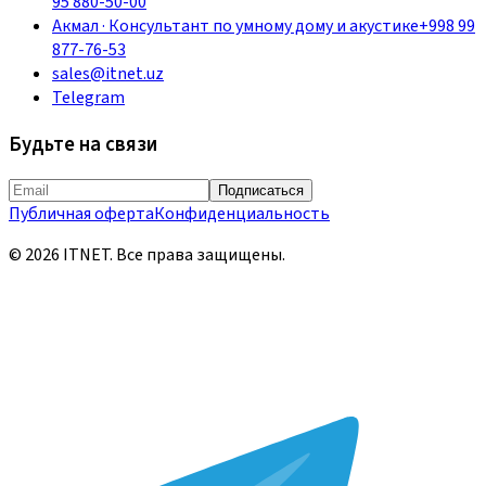
95 880-50-00
Акмал
·
Консультант по умному дому и акустике
+998 99
877-76-53
sales@itnet.uz
Telegram
Будьте на связи
Подписаться
Публичная оферта
Конфиденциальность
©
2026
ITNET.
Все права защищены
.