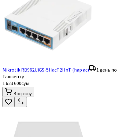
Mikrotik RB962UiGS-5HacT2HnT (hap ac)
1 день по
Ташкенту
1 623 600
сум
В корзину