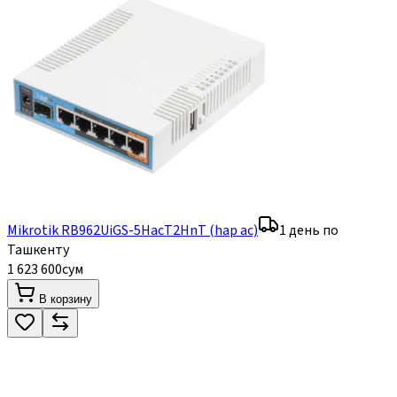
Mikrotik RB962UiGS-5HacT2HnT (hap ac)
1 день по
Ташкенту
1 623 600
сум
В корзину