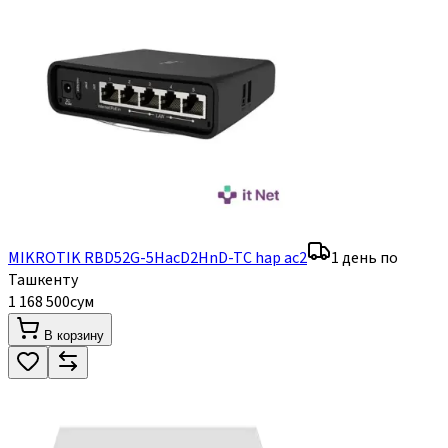
MIKROTIK RBD52G-5HacD2HnD-TC hap ac2
1 день по
Ташкенту
1 168 500
сум
В корзину