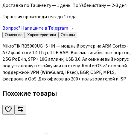
Доставка по Ташкенту — 1 день. По Узбекистану — 2-3 дня.
Гарантия производителя до 1 года.
Вопрос? Напишите в Telegram
→
Описание
Характеристики
Отзывы
MikroTik RB5009UG+S+IN — мощный роутер на ARM Cortex-
A72 quad-core 1.4 ГГц с 1 ГБ RAM. Восемь гигабитных портов,
2.5G PoE-in, SFP+ 10G аплинк, USB 3.0. Алюминиевый корпус
под установку в стойку или на стену. RouterOS v7 с полной
поддержкой VPN (WireGuard, IPsec), BGP, OSPF, MPLS,
фаервола и QoS. Для офисов до 200+ пользователей и ISP.
Похожие товары