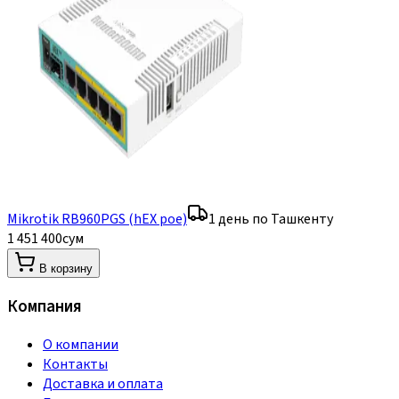
Mikrotik RB960PGS (hEX poe)
1 день по Ташкенту
1 451 400
сум
В корзину
Компания
О компании
Контакты
Доставка и оплата