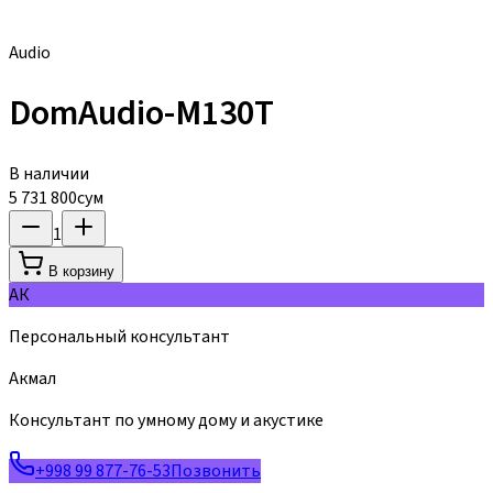
Audio
DomAudio-M130T
В наличии
5 731 800
сум
1
В корзину
АК
Персональный консультант
Акмал
Консультант по умному дому и акустике
+998 99 877-76-53
Позвонить