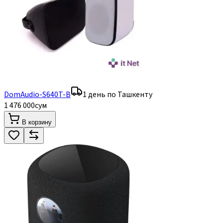
DomAudio-S640T-B
1 день по Ташкенту
1 476 000
сум
В корзину