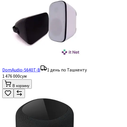
DomAudio-S640T-B
1 день по Ташкенту
1 476 000
сум
В корзину