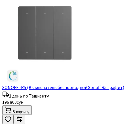
SONOFF -R5 (Выключатель беспроводной Sonoff R5 Графит)
1 день по Ташкенту
196 800
сум
В корзину