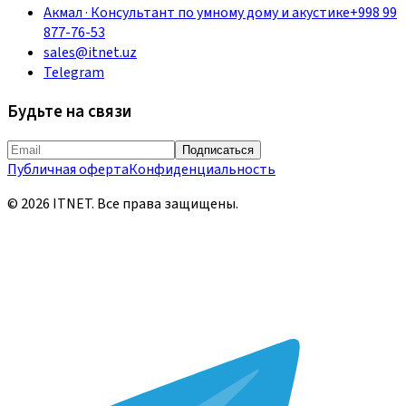
Акмал
·
Консультант по умному дому и акустике
+998 99
877-76-53
sales@itnet.uz
Telegram
Будьте на связи
Подписаться
Публичная оферта
Конфиденциальность
©
2026
ITNET.
Все права защищены
.