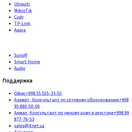
Ubiquiti
MikroTik
Cudy
TP-Link
Aqara
Sonoff
Smart Home
Audio
Поддержка
Офис
+998 55 555-33-55
Азамат
·
Консультант по сетевому оборудованию
+998
95 880-50-00
Акмал
·
Консультант по умному дому и акустике
+998 99
877-76-53
sales@itnet.uz