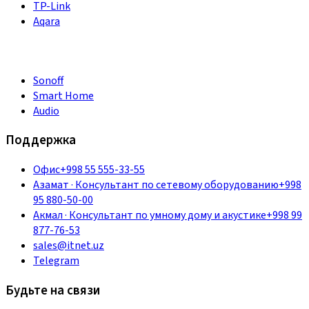
TP-Link
Aqara
Sonoff
Smart Home
Audio
Поддержка
Офис
+998 55 555-33-55
Азамат
·
Консультант по сетевому оборудованию
+998
95 880-50-00
Акмал
·
Консультант по умному дому и акустике
+998 99
877-76-53
sales@itnet.uz
Telegram
Будьте на связи