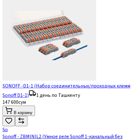
SONOFF -D1-1 (Набор соединительных/проходных клемм
Sonoff D1-1)
1 день по Ташкенту
147 600
сум
В корзину
So
Sonoff - ZBMINIL2 (Умное реле Sonoff 1-канальный без