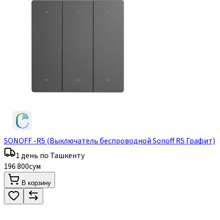
SONOFF -R5 (Выключатель беспроводной Sonoff R5 Графит)
1 день по Ташкенту
196 800
сум
В корзину