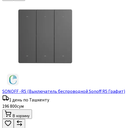
SONOFF -R5 (Выключатель беспроводной Sonoff R5 Графит)
1 день по Ташкенту
196 800
сум
В корзину