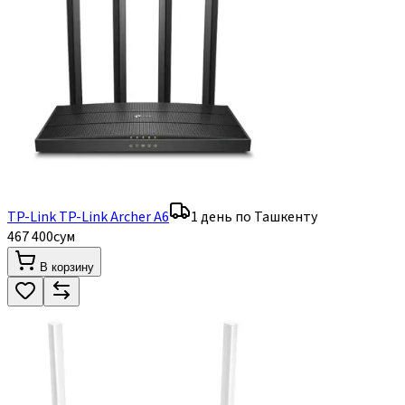
TP-Link TP-Link Archer A6
1 день по Ташкенту
467 400
сум
В корзину