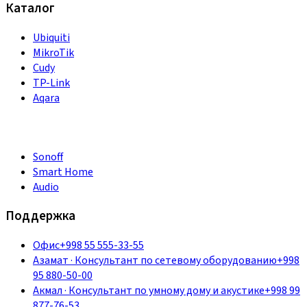
Каталог
Ubiquiti
MikroTik
Cudy
TP-Link
Aqara
Sonoff
Smart Home
Audio
Поддержка
Офис
+998 55 555-33-55
Азамат
·
Консультант по сетевому оборудованию
+998
95 880-50-00
Акмал
·
Консультант по умному дому и акустике
+998 99
877-76-53