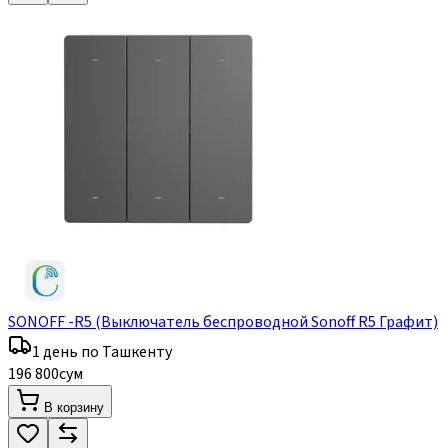
SONOFF -R5 (Выключатель беспроводной Sonoff R5 Графит)
1 день по Ташкенту
196 800
сум
В корзину