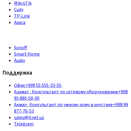
MikroTik
Cudy
TP-Link
Aqara
Sonoff
Smart Home
Audio
Поддержка
Офис
+998 55 555-33-55
Азамат
·
Консультант по сетевому оборудованию
+998
95 880-50-00
Акмал
·
Консультант по умному дому и акустике
+998 99
877-76-53
sales@itnet.uz
Telegram