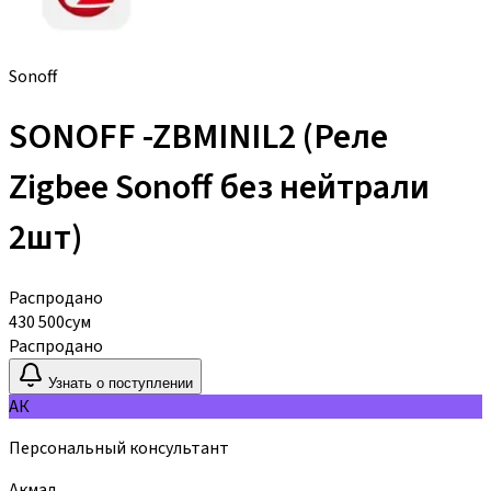
Sonoff
SONOFF -ZBMINIL2 (Реле
Zigbee Sonoff без нейтрали
2шт)
Распродано
430 500
сум
Распродано
Узнать о поступлении
АК
Персональный консультант
Акмал