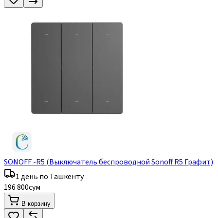
SONOFF -R5 (Выключатель беспроводной Sonoff R5 Графит)
1 день по Ташкенту
196 800
сум
В корзину