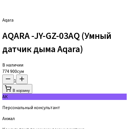
Aqara
AQARA -JY-GZ-03AQ (Умный
датчик дыма Aqara)
В наличии
774 900
сум
1
В корзину
АК
Персональный консультант
Акмал