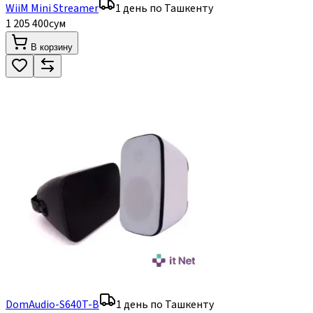
WiiM Mini Streamer
1 день по Ташкенту
1 205 400
сум
В корзину
DomAudio-S640T-B
1 день по Ташкенту