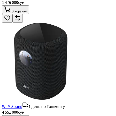
1 476 000
сум
В корзину
WiiM Sound
1 день по Ташкенту
4 551 000
сум