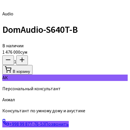
Audio
DomAudio-S640T-B
В наличии
1 476 000
сум
1
В корзину
АК
Персональный консультант
Акмал
Консультант по умному дому и акустике
+998 99 877-76-53
Позвонить