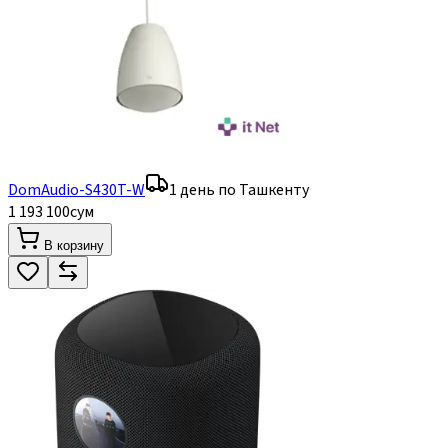
DomAudio-S430T-W
1 день по Ташкенту
1 193 100
сум
В корзину