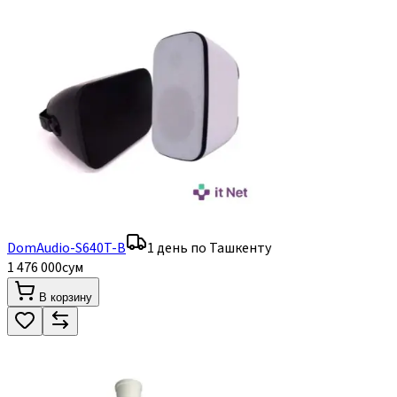
DomAudio-S640T-B
1 день по Ташкенту
1 476 000
сум
В корзину