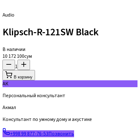
Audio
Klipsch-R-121SW Black
В наличии
10 172 100
сум
1
В корзину
АК
Персональный консультант
Акмал
Консультант по умному дому и акустике
+998 99 877-76-53
Позвонить