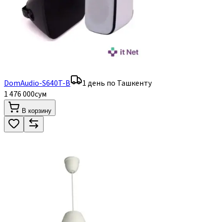
DomAudio-S640T-B
1 день по Ташкенту
1 476 000
сум
В корзину