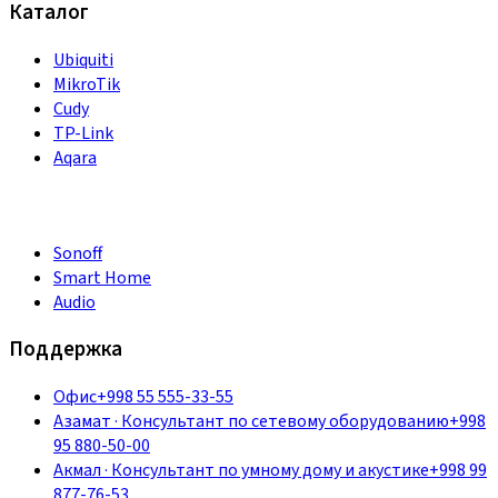
Каталог
Ubiquiti
MikroTik
Cudy
TP-Link
Aqara
Sonoff
Smart Home
Audio
Поддержка
Офис
+998 55 555-33-55
Азамат
·
Консультант по сетевому оборудованию
+998
95 880-50-00
Акмал
·
Консультант по умному дому и акустике
+998 99
877-76-53