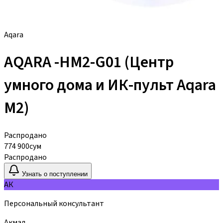
Aqara
AQARA -HM2-G01 (Центр
умного дома и ИК-пульт Aqara
M2)
Распродано
774 900
сум
Распродано
Узнать о поступлении
АК
Персональный консультант
Акмал