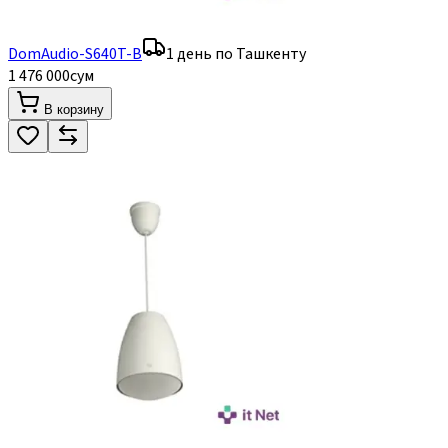
DomAudio-S640T-B
1 день по Ташкенту
1 476 000
сум
В корзину