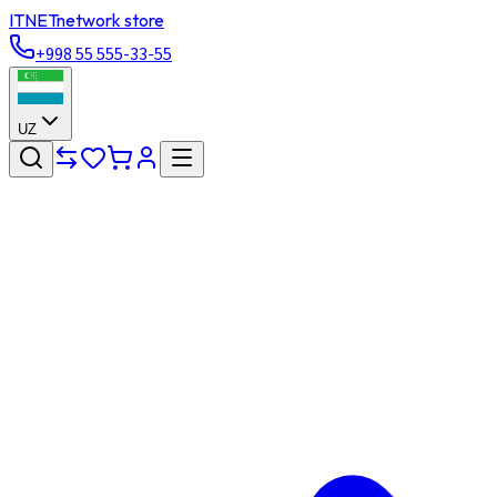
ITNET
network store
+998 55 555-33-55
UZ