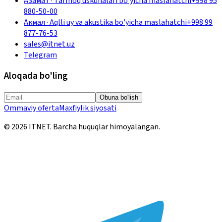
Азамат
·
Tarmoq uskunalari bo'yicha maslahatchi
+998 95
880-50-00
Акмал
·
Aqlli uy va akustika bo'yicha maslahatchi
+998 99
877-76-53
sales@itnet.uz
Telegram
Aloqada bo'ling
Obuna bo'lish
Ommaviy oferta
Maxfiylik siyosati
©
2026
ITNET.
Barcha huquqlar himoyalangan
.