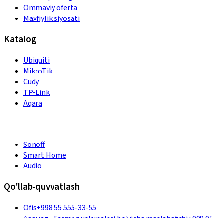
Ommaviy oferta
Maxfiylik siyosati
Katalog
Ubiquiti
MikroTik
Cudy
TP-Link
Aqara
Sonoff
Smart Home
Audio
Qo'llab-quvvatlash
Ofis
+998 55 555-33-55