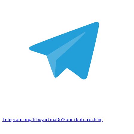
Telegram orqali buyurtma
Do'konni botda oching