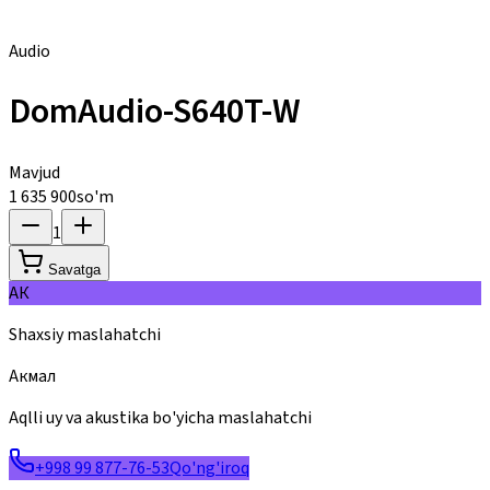
Audio
DomAudio-S640T-W
Mavjud
1 635 900
so'm
1
Savatga
АК
Shaxsiy maslahatchi
Акмал
Aqlli uy va akustika bo'yicha maslahatchi
+998 99 877-76-53
Qo'ng'iroq