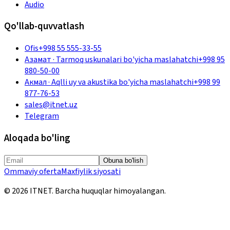
Audio
Qo'llab-quvvatlash
Ofis
+998 55 555-33-55
Азамат
·
Tarmoq uskunalari bo'yicha maslahatchi
+998 95
880-50-00
Акмал
·
Aqlli uy va akustika bo'yicha maslahatchi
+998 99
877-76-53
sales@itnet.uz
Telegram
Aloqada bo'ling
Obuna bo'lish
Ommaviy oferta
Maxfiylik siyosati
©
2026
ITNET.
Barcha huquqlar himoyalangan
.