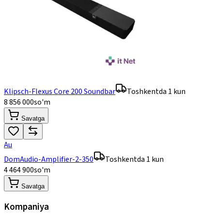
Klipsch-Flexus Core 200 Soundbar
Toshkentda 1 kun
8 856 000
so'm
Savatga
Au
DomAudio-Amplifier-2-350
Toshkentda 1 kun
4 464 900
so'm
Savatga
Kompaniya