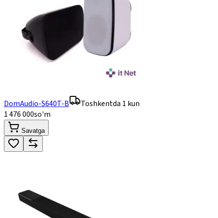
DomAudio-S640T-B
Toshkentda 1 kun
1 476 000
so'm
Savatga