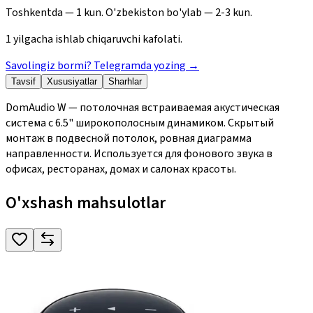
Toshkentda — 1 kun. O'zbekiston bo'ylab — 2-3 kun.
1 yilgacha ishlab chiqaruvchi kafolati.
Savolingiz bormi? Telegramda yozing
→
Tavsif
Xususiyatlar
Sharhlar
DomAudio W — потолочная встраиваемая акустическая
система с 6.5" широкополосным динамиком. Скрытый
монтаж в подвесной потолок, ровная диаграмма
направленности. Используется для фонового звука в
офисах, ресторанах, домах и салонах красоты.
O'xshash mahsulotlar