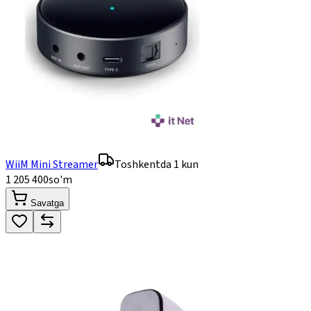
WiiM Mini Streamer
Toshkentda 1 kun
1 205 400
so'm
Savatga