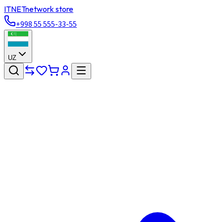
ITNET
network store
+998 55 555-33-55
UZ