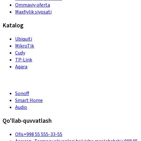
Ommaviy oferta
Maxfiylik siyosati
Katalog
Ubiquiti
MikroTik
Cudy
TP-Link
Aqara
Sonoff
Smart Home
Audio
Qo'llab-quvvatlash
Ofis
+998 55 555-33-55