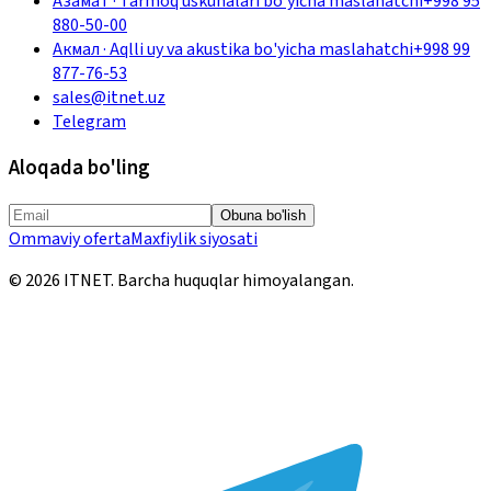
Азамат
·
Tarmoq uskunalari bo'yicha maslahatchi
+998 95
880-50-00
Акмал
·
Aqlli uy va akustika bo'yicha maslahatchi
+998 99
877-76-53
sales@itnet.uz
Telegram
Aloqada bo'ling
Obuna bo'lish
Ommaviy oferta
Maxfiylik siyosati
©
2026
ITNET.
Barcha huquqlar himoyalangan
.