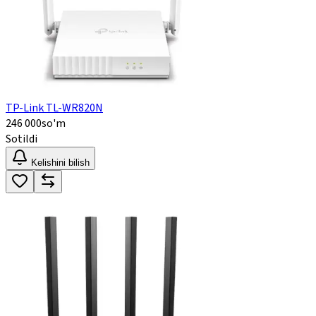
TP-Link TL-WR820N
246 000
so'm
Sotildi
Kelishini bilish