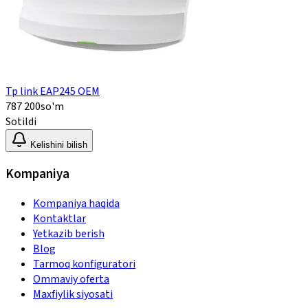
Tp link EAP245 OEM
787 200
so'm
Sotildi
Kelishini bilish
Kompaniya
Kompaniya haqida
Kontaktlar
Yetkazib berish
Blog
Tarmoq konfiguratori
Ommaviy oferta
Maxfiylik siyosati