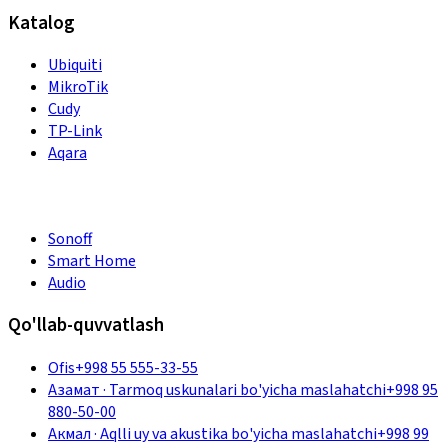
Katalog
Ubiquiti
MikroTik
Cudy
TP-Link
Aqara
Sonoff
Smart Home
Audio
Qo'llab-quvvatlash
Ofis
+998 55 555-33-55
Азамат
·
Tarmoq uskunalari bo'yicha maslahatchi
+998 95
880-50-00
Акмал
·
Aqlli uy va akustika bo'yicha maslahatchi
+998 99