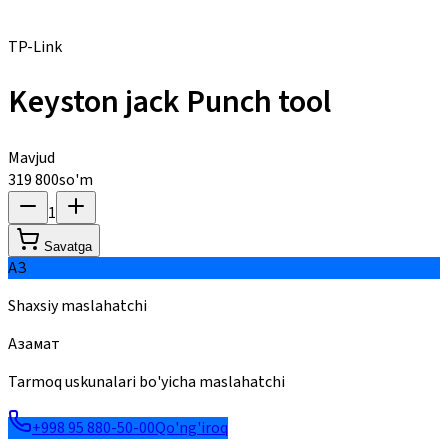
TP-Link
Keyston jack Punch tool
Mavjud
319 800
so'm
1
Savatga
АЗ
Shaxsiy maslahatchi
Азамат
Tarmoq uskunalari bo'yicha maslahatchi
+998 95 880-50-00
Qo'ng'iroq