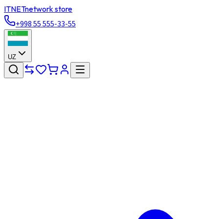
ITNET
network store
+998 55 555-33-55
UZ