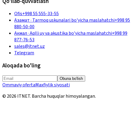
Qo'llab-quvvatlash
Ofis
+998 55 555-33-55
Азамат
·
Tarmoq uskunalari bo'yicha maslahatchi
+998 95
880-50-00
Акмал
·
Aqlli uy va akustika bo'yicha maslahatchi
+998 99
877-76-53
sales@itnet.uz
Telegram
Aloqada bo'ling
Obuna bo'lish
Ommaviy oferta
Maxfiylik siyosati
©
2026
ITNET.
Barcha huquqlar himoyalangan
.