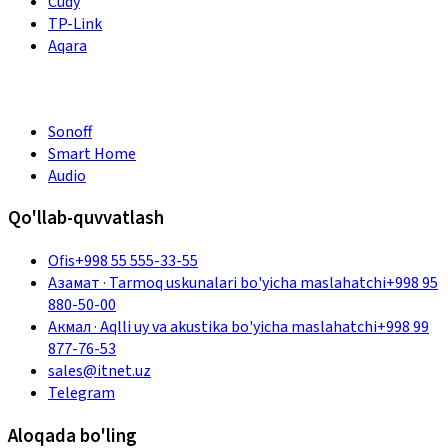
Cudy
TP-Link
Aqara
Sonoff
Smart Home
Audio
Qo'llab-quvvatlash
Ofis
+998 55 555-33-55
Азамат
·
Tarmoq uskunalari bo'yicha maslahatchi
+998 95
880-50-00
Акмал
·
Aqlli uy va akustika bo'yicha maslahatchi
+998 99
877-76-53
sales@itnet.uz
Telegram
Aloqada bo'ling