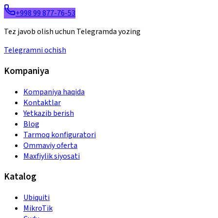
+998 99 877-76-53
Tez javob olish uchun Telegramda yozing
Telegramni ochish
Kompaniya
Kompaniya haqida
Kontaktlar
Yetkazib berish
Blog
Tarmoq konfiguratori
Ommaviy oferta
Maxfiylik siyosati
Katalog
Ubiquiti
MikroTik