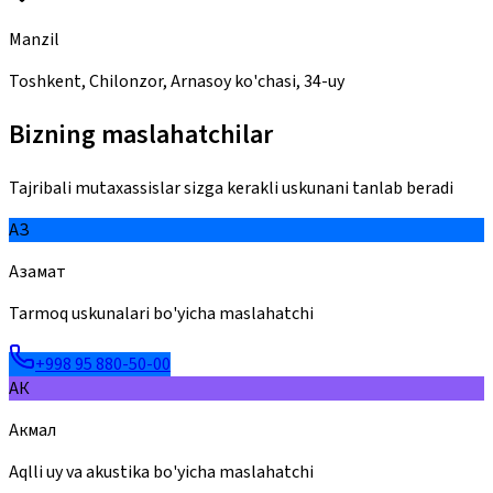
Manzil
Toshkent, Chilonzor, Arnasoy ko'chasi, 34-uy
Bizning maslahatchilar
Tajribali mutaxassislar sizga kerakli uskunani tanlab beradi
АЗ
Азамат
Tarmoq uskunalari bo'yicha maslahatchi
+998 95 880-50-00
АК
Акмал
Aqlli uy va akustika bo'yicha maslahatchi