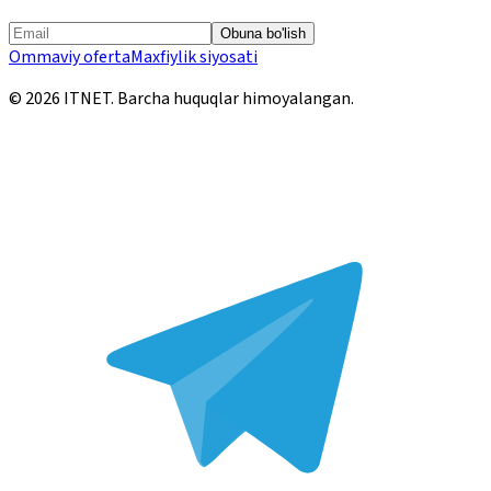
Obuna bo'lish
Ommaviy oferta
Maxfiylik siyosati
©
2026
ITNET.
Barcha huquqlar himoyalangan
.