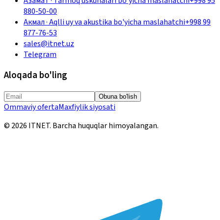
Азамат
·
Tarmoq uskunalari bo'yicha maslahatchi
+998 95
880-50-00
Акмал
·
Aqlli uy va akustika bo'yicha maslahatchi
+998 99
877-76-53
sales@itnet.uz
Telegram
Aloqada bo'ling
Obuna bo'lish
Ommaviy oferta
Maxfiylik siyosati
©
2026
ITNET.
Barcha huquqlar himoyalangan
.