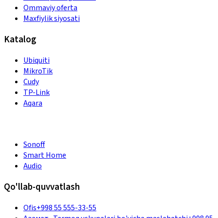
Ommaviy oferta
Maxfiylik siyosati
Katalog
Ubiquiti
MikroTik
Cudy
TP-Link
Aqara
Sonoff
Smart Home
Audio
Qo'llab-quvvatlash
Ofis
+998 55 555-33-55