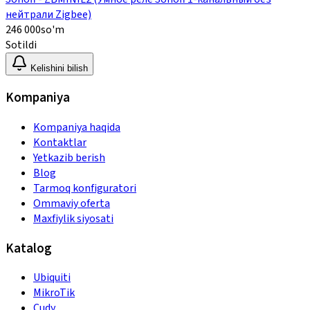
нейтрали Zigbee)
246 000
so'm
Sotildi
Kelishini bilish
Kompaniya
Kompaniya haqida
Kontaktlar
Yetkazib berish
Blog
Tarmoq konfiguratori
Ommaviy oferta
Maxfiylik siyosati
Katalog
Ubiquiti
MikroTik
Cudy