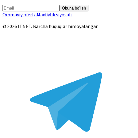
Obuna bo'lish
Ommaviy oferta
Maxfiylik siyosati
©
2026
ITNET.
Barcha huquqlar himoyalangan
.