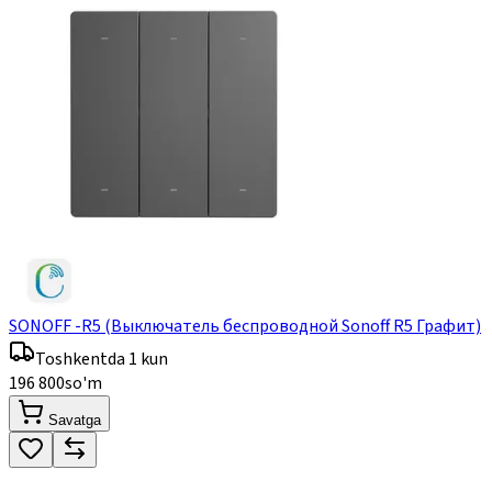
SONOFF -R5 (Выключатель беспроводной Sonoff R5 Графит)
Toshkentda 1 kun
196 800
so'm
Savatga