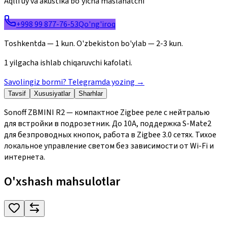
Aqlli uy va akustika bo'yicha maslahatchi
+998 99 877-76-53
Qo'ng'iroq
Toshkentda — 1 kun. O'zbekiston bo'ylab — 2-3 kun.
1 yilgacha ishlab chiqaruvchi kafolati.
Savolingiz bormi? Telegramda yozing
→
Tavsif
Xususiyatlar
Sharhlar
Sonoff ZBMINI R2 — компактное Zigbee реле с нейтралью
для встройки в подрозетник. До 10А, поддержка S-Mate2
для безпроводных кнопок, работа в Zigbee 3.0 сетях. Тихое
локальное управление светом без зависимости от Wi-Fi и
интернета.
O'xshash mahsulotlar