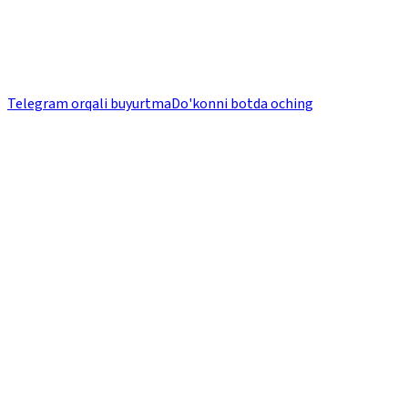
Telegram orqali buyurtma
Do'konni botda oching