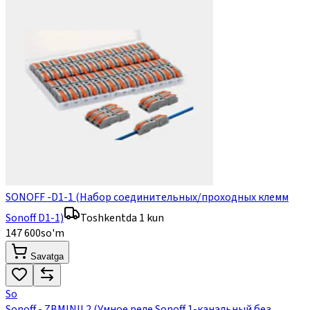
SONOFF -D1-1 (Набор соединительных/проходных клемм
Sonoff D1-1)
Toshkentda 1 kun
147 600
so'm
Savatga
So
Sonoff - ZBMINIL2 (Умное реле Sonoff 1-канальный без