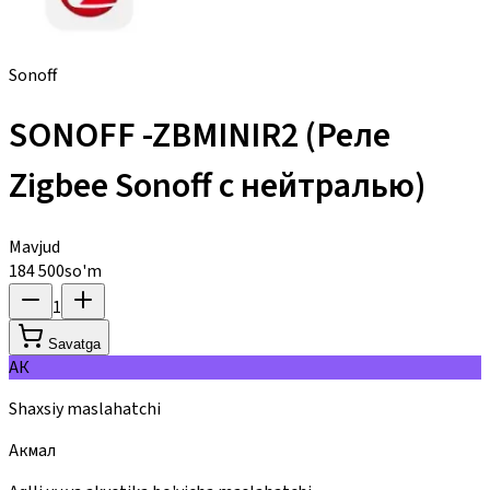
Sonoff
SONOFF -ZBMINIR2 (Реле
Zigbee Sonoff с нейтралью)
Mavjud
184 500
so'm
1
Savatga
АК
Shaxsiy maslahatchi
Акмал