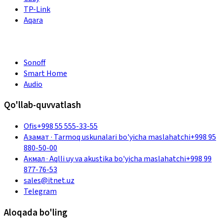
TP-Link
Aqara
Sonoff
Smart Home
Audio
Qo'llab-quvvatlash
Ofis
+998 55 555-33-55
Азамат
·
Tarmoq uskunalari bo'yicha maslahatchi
+998 95
880-50-00
Акмал
·
Aqlli uy va akustika bo'yicha maslahatchi
+998 99
877-76-53
sales@itnet.uz
Telegram
Aloqada bo'ling