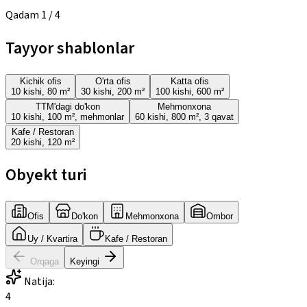
Qadam
1
/
4
Tayyor shablonlar
Kichik ofis
O'rta ofis
Katta ofis
10 kishi, 80 m²
30 kishi, 200 m²
100 kishi, 600 m²
TTM'dagi do'kon
Mehmonxona
10 kishi, 100 m², mehmonlar
60 kishi, 800 m², 3 qavat
Kafe / Restoran
20 kishi, 120 m²
Obyekt turi
Ofis
Do'kon
Mehmonxona
Ombor
Uy / Kvartira
Kafe / Restoran
Orqaga
Keyingi
Natija:
4