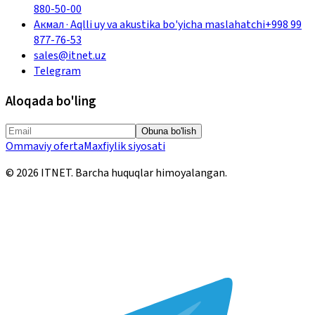
880-50-00
Акмал
·
Aqlli uy va akustika bo'yicha maslahatchi
+998 99
877-76-53
sales@itnet.uz
Telegram
Aloqada bo'ling
Obuna bo'lish
Ommaviy oferta
Maxfiylik siyosati
©
2026
ITNET.
Barcha huquqlar himoyalangan
.