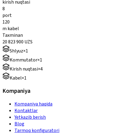
kirish nuqtasi
8
port
120
m kabel
Taxminan
20 823 900
UZS
Shlyuz
×
1
Kommutator
×
1
Kirish nuqtasi
×
4
Kabel
×
1
Kompaniya
Kompaniya haqida
Kontaktlar
Yetkazib berish
Blog
Tarmoq konfiguratori