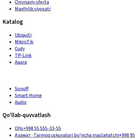
Ommaviy oferta
Maxfiylik siyosati
Katalog
Ubiquiti
MikroTik
Cudy
TP-Link
Aqara
Sonoff
Smart Home
Audio
Qo'llab-quvvatlash
Ofis
+998 55 555-33-55
Азамат
·
Tarmoq uskunalari bo'yicha maslahatchi
+998 95