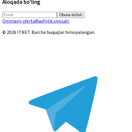
Aloqada bo'ling
Obuna bo'lish
Ommaviy oferta
Maxfiylik siyosati
©
2026
ITNET.
Barcha huquqlar himoyalangan
.