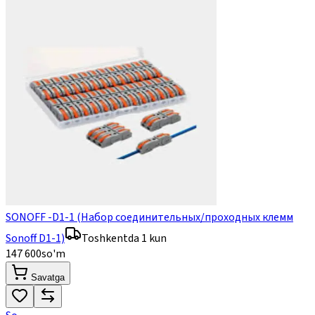
SONOFF -D1-1 (Набор соединительных/проходных клемм
Sonoff D1-1)
Toshkentda 1 kun
147 600
so'm
Savatga