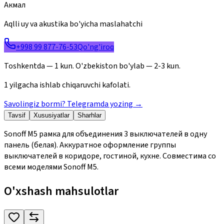
Акмал
Aqlli uy va akustika bo'yicha maslahatchi
+998 99 877-76-53
Qo'ng'iroq
Toshkentda — 1 kun. O'zbekiston bo'ylab — 2-3 kun.
1 yilgacha ishlab chiqaruvchi kafolati.
Savolingiz bormi? Telegramda yozing
→
Tavsif
Xususiyatlar
Sharhlar
Sonoff M5 рамка для объединения 3 выключателей в одну
панель (белая). Аккуратное оформление группы
выключателей в коридоре, гостиной, кухне. Совместима со
всеми моделями Sonoff M5.
O'xshash mahsulotlar