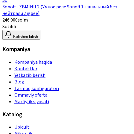
So
Sonoff - ZBMINIL2 (Умное реле Sonoff 1-канальный без
нейтрали Zigbee)
246 000
so'm
Sotildi
Kelishini bilish
Kompaniya
Kompaniya haqida
Kontaktlar
Yetkazib berish
Blog
Tarmoq konfiguratori
Ommaviy oferta
Maxfiylik siyosati
Katalog
Ubiquiti
MikroTik