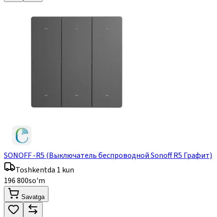
SONOFF -R5 (Выключатель беспроводной Sonoff R5 Графит)
Toshkentda 1 kun
196 800
so'm
Savatga