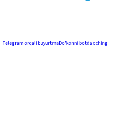
Telegram orqali buyurtma
Do'konni botda oching