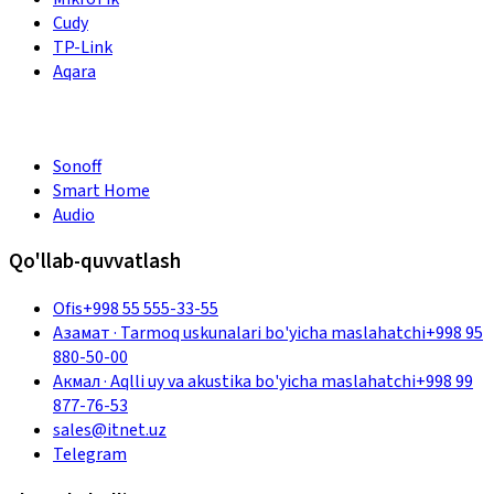
Cudy
TP-Link
Aqara
Sonoff
Smart Home
Audio
Qo'llab-quvvatlash
Ofis
+998 55 555-33-55
Азамат
·
Tarmoq uskunalari bo'yicha maslahatchi
+998 95
880-50-00
Акмал
·
Aqlli uy va akustika bo'yicha maslahatchi
+998 99
877-76-53
sales@itnet.uz
Telegram