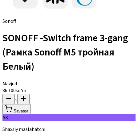
Sonoff
SONOFF -Switch frame 3-gang
(Рамка Sonoff М5 тройная
Белый)
Mavjud
86 100
so'm
1
Savatga
АК
Shaxsiy maslahatchi