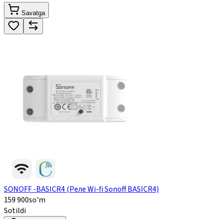
Savatga
SONOFF -BASICR4 (Реле Wi-fi Sonoff BASICR4)
159 900
so'm
Sotildi