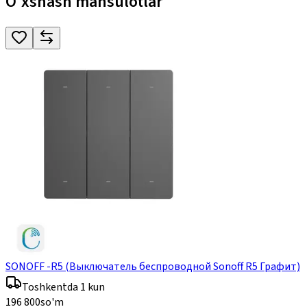
O'xshash mahsulotlar
SONOFF -R5 (Выключатель беспроводной Sonoff R5 Графит)
Toshkentda 1 kun
196 800
so'm