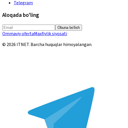
Telegram
Aloqada bo'ling
Obuna bo'lish
Ommaviy oferta
Maxfiylik siyosati
©
2026
ITNET.
Barcha huquqlar himoyalangan
.