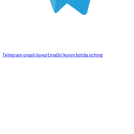
Telegram orqali buyurtma
Do'konni botda oching