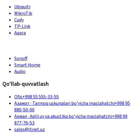
Ubiquiti
MikroTik
Cudy
TP-Link
Aqara
Sonoff
Smart Home
Audio
Qo'llab-quvvatlash
Ofis
+998 55 555-33-55
Азамат
·
Tarmoq uskunalari bo'yicha maslahatchi
+998 95
880-50-00
Акмал
·
Aqlli uy va akustika bo'yicha maslahatchi
+998 99
877-76-53
sales@itnet.uz