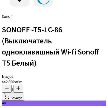
Sonoff
SONOFF -T5-1C-86
(Выключатель
одноклавишный Wi-fi Sonoff
T5 Белый)
Mavjud
442 800
so'm
1
Savatga
АК