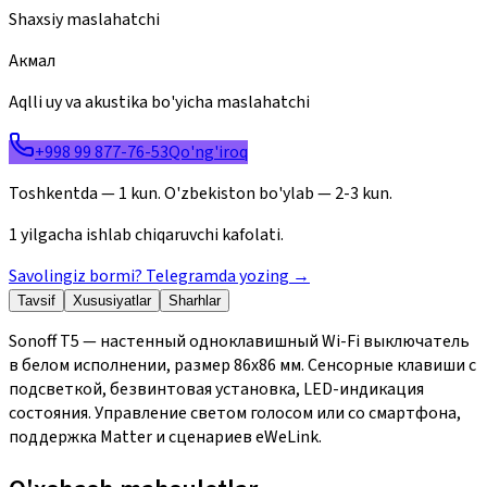
Shaxsiy maslahatchi
Акмал
Aqlli uy va akustika bo'yicha maslahatchi
+998 99 877-76-53
Qo'ng'iroq
Toshkentda — 1 kun. O'zbekiston bo'ylab — 2-3 kun.
1 yilgacha ishlab chiqaruvchi kafolati.
Savolingiz bormi? Telegramda yozing
→
Tavsif
Xususiyatlar
Sharhlar
Sonoff T5 — настенный одноклавишный Wi-Fi выключатель
в белом исполнении, размер 86x86 мм. Сенсорные клавиши с
подсветкой, безвинтовая установка, LED-индикация
состояния. Управление светом голосом или со смартфона,
поддержка Matter и сценариев eWeLink.