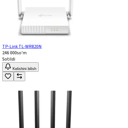
TP-Link TL-WR820N
246 000
so'm
Sotildi
Kelishini bilish