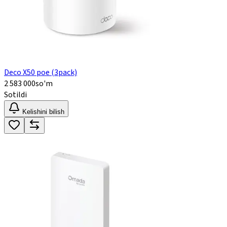
Deco X50 poe (3pack)
2 583 000
so'm
Sotildi
Kelishini bilish