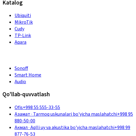
Katalog
Ubiquiti
MikroTik
Cudy
TP-Link
Aqara
Sonoff
Smart Home
Audio
Qo'llab-quvvatlash
Ofis
+998 55 555-33-55
Азамат
·
Tarmoq uskunalari bo'yicha maslahatchi
+998 95
880-50-00
Акмал
·
Aqlli uy va akustika bo'yicha maslahatchi
+998 99
877-76-53