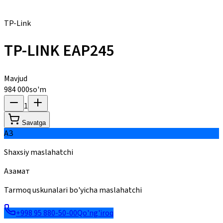
TP-Link
TP-LINK EAP245
Mavjud
984 000
so'm
1
Savatga
АЗ
Shaxsiy maslahatchi
Азамат
Tarmoq uskunalari bo'yicha maslahatchi
+998 95 880-50-00
Qo'ng'iroq