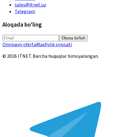
sales@itnet.uz
Telegram
Aloqada bo'ling
Obuna bo'lish
Ommaviy oferta
Maxfiylik siyosati
©
2026
ITNET.
Barcha huquqlar himoyalangan
.