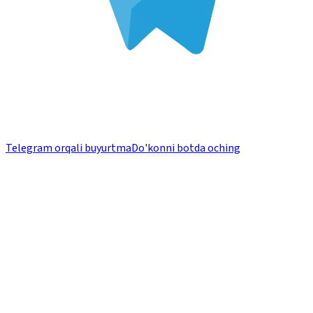
Telegram orqali buyurtma
Do'konni botda oching