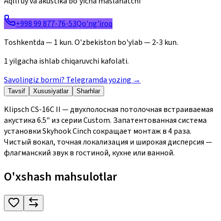
Aqlli uy va akustika bo'yicha maslahatchi
+998 99 877-76-53
Qo'ng'iroq
Toshkentda — 1 kun. O'zbekiston bo'ylab — 2-3 kun.
1 yilgacha ishlab chiqaruvchi kafolati.
Savolingiz bormi? Telegramda yozing
→
Tavsif
Xususiyatlar
Sharhlar
Klipsch CS-16C II — двухполосная потолочная встраиваемая
акустика 6.5" из серии Custom. Запатентованная система
установки Skyhook Cinch сокращает монтаж в 4 раза.
Чистый вокал, точная локализация и широкая дисперсия —
флагманский звук в гостиной, кухне или ванной.
O'xshash mahsulotlar