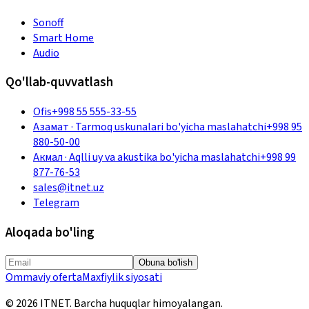
Sonoff
Smart Home
Audio
Qo'llab-quvvatlash
Ofis
+998 55 555-33-55
Азамат
·
Tarmoq uskunalari bo'yicha maslahatchi
+998 95
880-50-00
Акмал
·
Aqlli uy va akustika bo'yicha maslahatchi
+998 99
877-76-53
sales@itnet.uz
Telegram
Aloqada bo'ling
Obuna bo'lish
Ommaviy oferta
Maxfiylik siyosati
©
2026
ITNET.
Barcha huquqlar himoyalangan
.