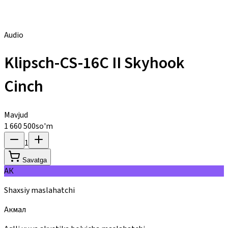
Audio
Klipsch-CS-16C II Skyhook
Cinch
Mavjud
1 660 500
so'm
1
Savatga
АК
Shaxsiy maslahatchi
Акмал