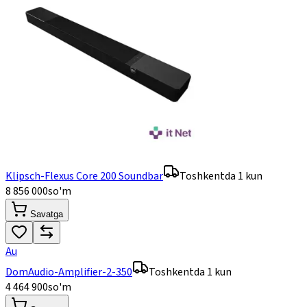
Klipsch-Flexus Core 200 Soundbar
Toshkentda 1 kun
8 856 000
so'm
Savatga
Au
DomAudio-Amplifier-2-350
Toshkentda 1 kun
4 464 900
so'm