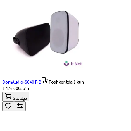
DomAudio-S640T-B
Toshkentda 1 kun
1 476 000
so'm
Savatga