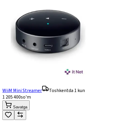
WiiM Mini Streamer
Toshkentda 1 kun
1 205 400
so'm
Savatga