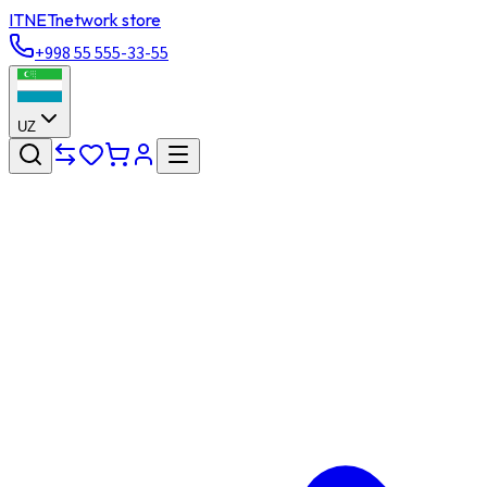
ITNET
network store
+998 55 555-33-55
UZ